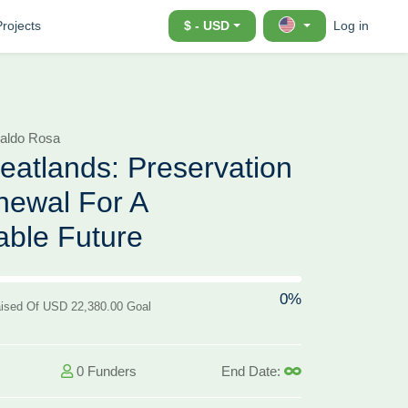
Projects
$ - USD
Log in
naldo Rosa
Peatlands: Preservation
ewal For A
able Future
ss)
0%
ised Of USD 22,380.00 Goal
0 Funders
End Date: