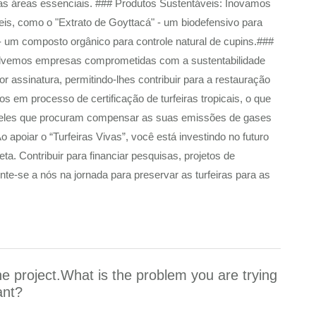
tas áreas essenciais. ### Produtos Sustentáveis: Inovamos
is, como o "Extrato de Goyttacá" - um biodefensivo para
 - um composto orgânico para controle natural de cupins.###
volvemos empresas comprometidas com a sustentabilidade
r assinatura, permitindo-lhes contribuir para a restauração
s em processo de certificação de turfeiras tropicais, o que
queles que procuram compensar as suas emissões de gases
 apoiar o “Turfeiras Vivas”, você está investindo no futuro
. Contribuir para financiar pesquisas, projetos de
te-se a nós na jornada para preservar as turfeiras para as
he project.What is the problem you are trying
ant?