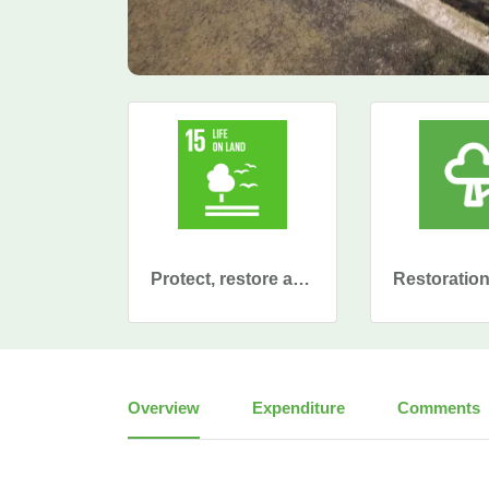
Protect, restore and promote sustainable use of terrestrial ecosystems, sustainably manage forests, combat desertification, and halt and reverse land degradation and halt biodiversity loss
Restoratio
Overview
Expenditure
Comments