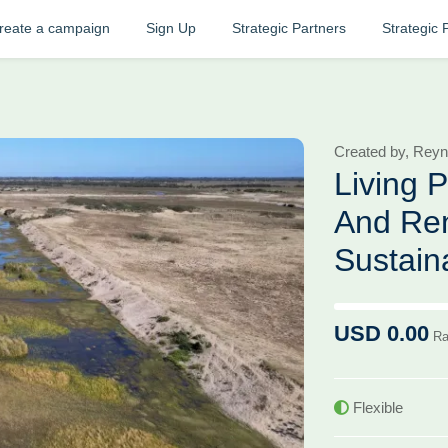
reate a campaign
Sign Up
Strategic Partners
Strategic 
Created by, Rey
Living 
And Ren
Sustain
0% Complete (succe
USD 0.00
Ra
Flexible