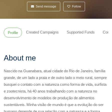
Send message
Follow
Created Campaigns
Supported Funds
Comm
Profile
About me
Nascido na Guanabara, atual cidade do Rio de Janeiro, família
grande, de um lado a praia e de outro lado o meio rural, sempre
busquei o contato com a natureza como forma de vida, surfista
e zootecnista, há 40 anos trabalhando com a natureza no
desenvolvimento de modelos de produção de alimentos
sustentáveis. Minha visão de mundo é que a evolução do ser
humano depende de sua relação com a natureza e a forma