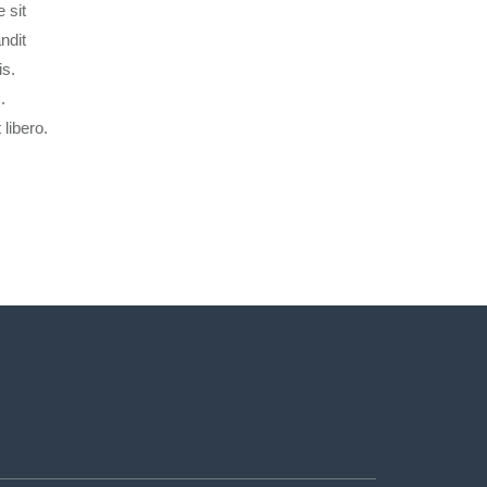
 sit
ndit
is.
.
 libero.