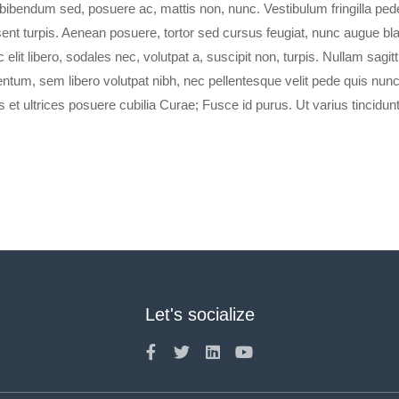
bibendum sed, posuere ac, mattis non, nunc. Vestibulum fringilla pede
ent turpis. Aenean posuere, tortor sed cursus feugiat, nunc augue bla
 elit libero, sodales nec, volutpat a, suscipit non, turpis. Nullam sagitt
tum, sem libero volutpat nibh, nec pellentesque velit pede quis nunc
 et ultrices posuere cubilia Curae; Fusce id purus. Ut varius tincidunt
Let's socialize