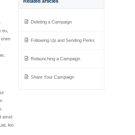
Related articles
Deleting a Campaign
s
e eu,
n enim
Following Up and Sending Perks
ae,
Relaunching a Campaign
Share Your Campaign
tur
am
m.
it amet
uat, leo