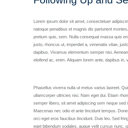
Lorem ipsum dolor sit amet, consectetuer adipisci
natoque penatibus et magnis dis parturient montes,
pretium quis, sem. Nulla consequat massa quis enim.
justo, rhoncus ut, imperdiet a, venenatis vitae, just
dapibus. Vivamus elementum semper nisi. Aenean vulp
eleifend ac, enim. Aliquam lorem ante, dapibus in, vi
Phasellus viverra nulla ut metus varius laoreet. Qu
ullamcorper ultricies nisi. Nam eget dui. Etiam 
semper libero, sit amet adipiscing sem neque sed i
Maecenas nec odio et ante tincidunt tempus. Donec 
orci eget eros faucibus tincidunt. Duis leo. Sed fr
eget bibendum sodales, augue velit cursus nunc, qu