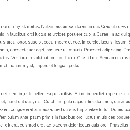
, nonummy id, metus. Nullam accumsan lorem in dui. Cras ultricies m
mis in faucibus orci luctus et ultrices posuere cubilia Curae; In ac dui 
is arcu tortor, suscipit eget, imperdiet nec, imperdiet iaculis, ipsum.
an a, consectetuer eget, posuere ut, mauris. Praesent adipiscing. Ph
. Vestibulum volutpat pretium libero. Cras id dui. Aenean ut eros e
t amet, nonummy id, imperdiet feugiat, pede.
 nec sem in justo pellentesque facilisis. Etiam imperdiet imperdiet or
t, hendrerit quis, nisi. Curabitur ligula sapien, tincidunt non, euismod
sent congue erat at massa. Sed cursus turpis vitae tortor. Donec p
stibulum ante ipsum primis in faucibus orci luctus et ultrices posuer
e, elit erat euismod orci, ac placerat dolor lectus quis orci. Phasellus