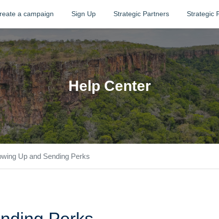
reate a campaign
Sign Up
Strategic Partners
Strategic 
Help Center
lowing Up and Sending Perks
nding Perks