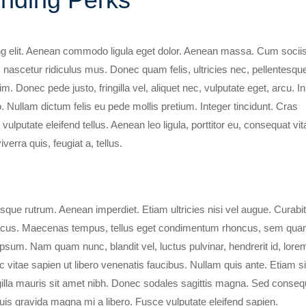
ng elit. Aenean commodo ligula eget dolor. Aenean massa. Cum socii
 nascetur ridiculus mus. Donec quam felis, ultricies nec, pellentesqu
 Donec pede justo, fringilla vel, aliquet nec, vulputate eget, arcu. I
o. Nullam dictum felis eu pede mollis pretium. Integer tincidunt. Cras
utate eleifend tellus. Aenean leo ligula, porttitor eu, consequat vit
verra quis, feugiat a, tellus.
isque rutrum. Aenean imperdiet. Etiam ultricies nisi vel augue. Curabi
rhoncus. Maecenas tempus, tellus eget condimentum rhoncus, sem qu
psum. Nam quam nunc, blandit vel, luctus pulvinar, hendrerit id, lore
vitae sapien ut libero venenatis faucibus. Nullam quis ante. Etiam s
ingilla mauris sit amet nibh. Donec sodales sagittis magna. Sed conseq
is gravida magna mi a libero. Fusce vulputate eleifend sapien.