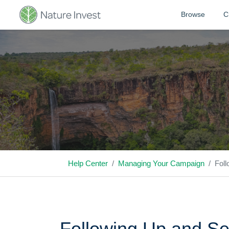
Browse
C
Help Center
Managing Your Campaign
Fol
Following Up and Se