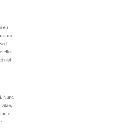
i eu
quis mi
 Sed
asellus
t nisl
ci. Nunc
 vitae,
osuere
e