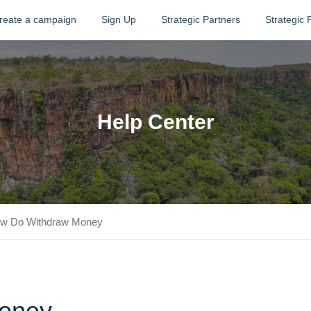
reate a campaign
Sign Up
Strategic Partners
Strategic 
Help Center
w Do Withdraw Money
oney