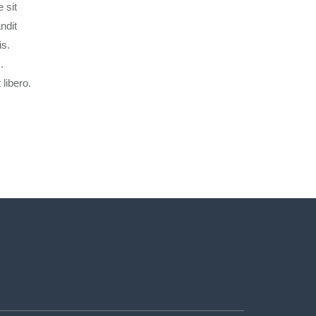
 sit
ndit
is.
.
 libero.