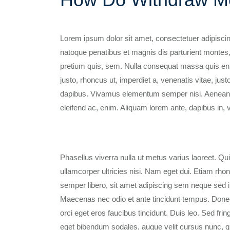
Lorem ipsum dolor sit amet, consectetuer adipisci
natoque penatibus et magnis dis parturient montes,
pretium quis, sem. Nulla consequat massa quis enim.
justo, rhoncus ut, imperdiet a, venenatis vitae, just
dapibus. Vivamus elementum semper nisi. Aenean vulp
eleifend ac, enim. Aliquam lorem ante, dapibus in, vi
Phasellus viverra nulla ut metus varius laoreet. Qu
ullamcorper ultricies nisi. Nam eget dui. Etiam 
semper libero, sit amet adipiscing sem neque sed i
Maecenas nec odio et ante tincidunt tempus. Donec 
orci eget eros faucibus tincidunt. Duis leo. Sed fr
eget bibendum sodales, augue velit cursus nunc, qu