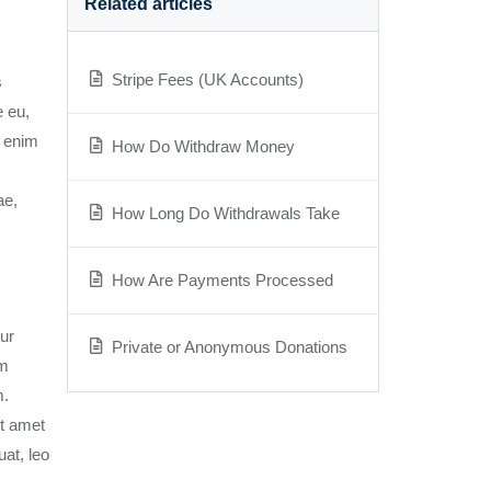
Related articles
Stripe Fees (UK Accounts)
s
e eu,
n enim
How Do Withdraw Money
ae,
How Long Do Withdrawals Take
How Are Payments Processed
tur
Private or Anonymous Donations
am
m.
it amet
uat, leo