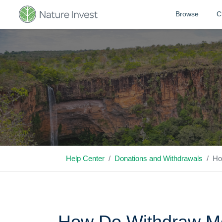
Browse
C
Help Center
Donations and Withdrawals
Ho
How Do Withdraw M