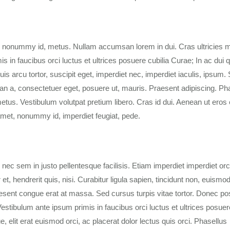
, nonummy id, metus. Nullam accumsan lorem in dui. Cras ultricies m
mis in faucibus orci luctus et ultrices posuere cubilia Curae; In ac dui 
is arcu tortor, suscipit eget, imperdiet nec, imperdiet iaculis, ipsum.
an a, consectetuer eget, posuere ut, mauris. Praesent adipiscing. Ph
. Vestibulum volutpat pretium libero. Cras id dui. Aenean ut eros e
t amet, nonummy id, imperdiet feugiat, pede.
 nec sem in justo pellentesque facilisis. Etiam imperdiet imperdiet or
t, hendrerit quis, nisi. Curabitur ligula sapien, tincidunt non, euismod
sent congue erat at massa. Sed cursus turpis vitae tortor. Donec p
stibulum ante ipsum primis in faucibus orci luctus et ultrices posuer
e, elit erat euismod orci, ac placerat dolor lectus quis orci. Phasellus