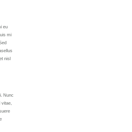
i eu
quis mi
 Sed
asellus
t nisl
ci. Nunc
 vitae,
osuere
e