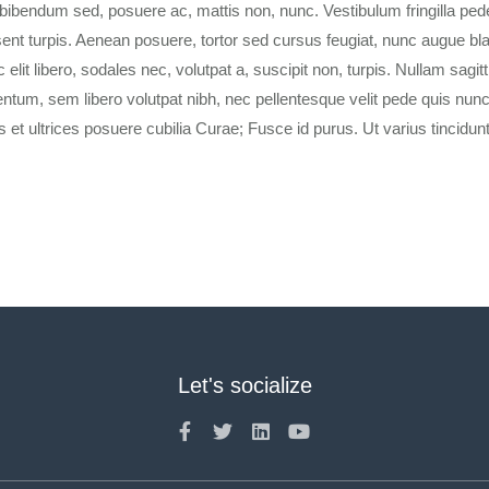
bibendum sed, posuere ac, mattis non, nunc. Vestibulum fringilla pede
ent turpis. Aenean posuere, tortor sed cursus feugiat, nunc augue bla
 elit libero, sodales nec, volutpat a, suscipit non, turpis. Nullam sagitt
tum, sem libero volutpat nibh, nec pellentesque velit pede quis nunc
 et ultrices posuere cubilia Curae; Fusce id purus. Ut varius tincidunt
Let's socialize