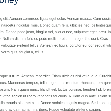
ng elit. Aenean commodo ligula eget dolor. Aenean massa. Cum socii
 nascetur ridiculus mus. Donec quam felis, ultricies nec, pellentesqu
 Donec pede justo, fringilla vel, aliquet nec, vulputate eget, arcu. I
o. Nullam dictum felis eu pede mollis pretium. Integer tincidunt. Cras
utate eleifend tellus. Aenean leo ligula, porttitor eu, consequat vit
verra quis, feugiat a, tellus.
isque rutrum. Aenean imperdiet. Etiam ultricies nisi vel augue. Curabi
rhoncus. Maecenas tempus, tellus eget condimentum rhoncus, sem qu
psum. Nam quam nunc, blandit vel, luctus pulvinar, hendrerit id, lore
vitae sapien ut libero venenatis faucibus. Nullam quis ante. Etiam s
ingilla mauris sit amet nibh. Donec sodales sagittis magna. Sed conseq
is gravida magna mi a libero. Fusce vulputate eleifend sapien.